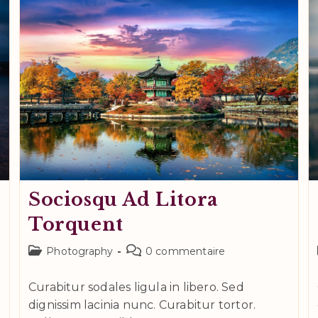
Sociosqu
Sociosqu Ad Litora
Torquent
Post
Commentaires
Photography
0 commentaire
category:
de
la
Curabitur sodales ligula in libero. Sed
publication :
dignissim lacinia nunc. Curabitur tortor.