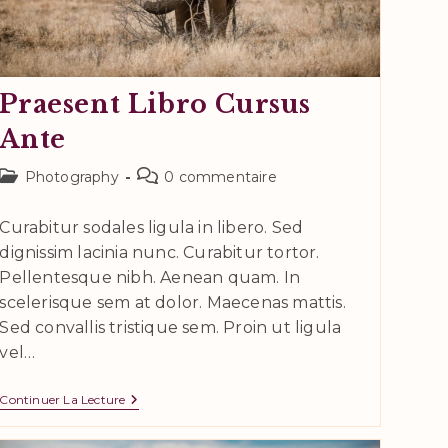
Praesent Libro Cursus
Ante
Post
Commentaires
Photography
0 commentaire
category:
de
la
Curabitur sodales ligula in libero. Sed
publication :
dignissim lacinia nunc. Curabitur tortor.
Pellentesque nibh. Aenean quam. In
scelerisque sem at dolor. Maecenas mattis.
Sed convallis tristique sem. Proin ut ligula
vel…
Praesent
Continuer La Lecture
Libro
Cursus