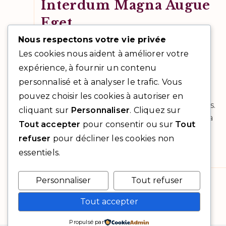
Interdum Magna Augue
Eget
Nous respectons votre vie privée
Post
Commentaires
Photography
0 commentaire
category:
de
Les cookies nous aident à améliorer votre
la
Curabitur sodales ligula in libero. Sed
expérience, à fournir un contenu
publication :
dignissim lacinia nunc. Curabitur tortor.
personnalisé et à analyser le trafic. Vous
Pellentesque nibh. Aenean quam. In
pouvez choisir les cookies à autoriser en
scelerisque sem at dolor. Maecenas mattis.
cliquant sur
Personnaliser
. Cliquez sur
Sed convallis tristique sem. Proin ut ligula
Tout accepter
pour consentir ou sur
Tout
vel…
refuser
pour décliner les cookies non
essentiels.
Interdum
Continuer La Lecture
Magna
Augue
Eget
Personnaliser
Tout refuser
Tout accepter
Propulsé par