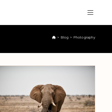
View
website
Menu
>
Blog
>
Photography