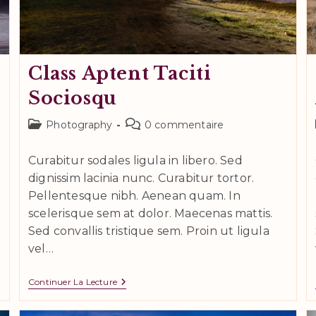
Class Aptent Taciti
Sociosqu
Post
Commentaires
Photography
0 commentaire
category:
de
la
Curabitur sodales ligula in libero. Sed
publication :
dignissim lacinia nunc. Curabitur tortor.
Pellentesque nibh. Aenean quam. In
scelerisque sem at dolor. Maecenas mattis.
Sed convallis tristique sem. Proin ut ligula
vel…
Class
Continuer La Lecture
Aptent
Taciti