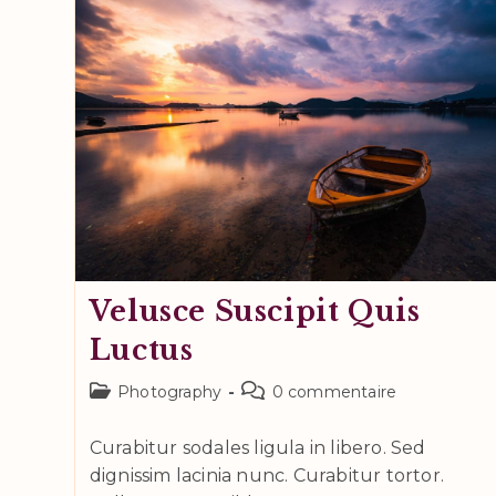
Nostra
Velusce Suscipit Quis
Luctus
Post
Commentaires
Photography
0 commentaire
category:
de
la
Curabitur sodales ligula in libero. Sed
publication :
dignissim lacinia nunc. Curabitur tortor.