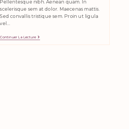
Pellentesque nibh. Aenean quam. In
scelerisque sem at dolor. Maecenas mattis.
Sed convallis tristique sem. Proin ut ligula
vel…
Neque
Continuer La Lecture
Adipiscing
An
Cursus