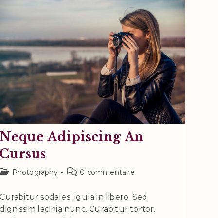
Ante
Neque Adipiscing An
Cursus
Post
Commentaires
Photography
0 commentaire
category:
de
la
Curabitur sodales ligula in libero. Sed
publication :
dignissim lacinia nunc. Curabitur tortor.