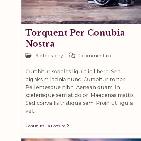
Torquent Per Conubia
Nostra
Post
Commentaires
Photography
0 commentaire
category:
de
la
Curabitur sodales ligula in libero. Sed
publication :
dignissim lacinia nunc. Curabitur tortor.
Pellentesque nibh. Aenean quam. In
scelerisque sem at dolor. Maecenas mattis.
Sed convallis tristique sem. Proin ut ligula
vel…
Torquent
Continuer La Lecture
Per
Conubia