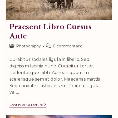
Praesent Libro Cursus
Ante
Post
Commentaires
Photography
0 commentaire
category:
de
la
Curabitur sodales ligula in libero. Sed
publication :
dignissim lacinia nunc. Curabitur tortor.
Pellentesque nibh. Aenean quam. In
scelerisque sem at dolor. Maecenas mattis.
Sed convallis tristique sem. Proin ut ligula
vel…
Praesent
Continuer La Lecture
Libro
Cursus
Ante