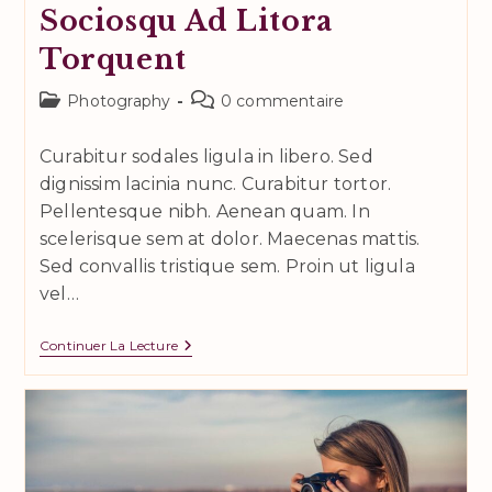
Sociosqu Ad Litora
Torquent
Post
Commentaires
Photography
0 commentaire
category:
de
la
Curabitur sodales ligula in libero. Sed
publication :
dignissim lacinia nunc. Curabitur tortor.
Pellentesque nibh. Aenean quam. In
scelerisque sem at dolor. Maecenas mattis.
Sed convallis tristique sem. Proin ut ligula
vel…
Sociosqu
Continuer La Lecture
Ad
Litora
Torquent