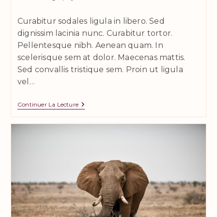
category:
de
la
Curabitur sodales ligula in libero. Sed
publication :
dignissim lacinia nunc. Curabitur tortor.
Pellentesque nibh. Aenean quam. In
scelerisque sem at dolor. Maecenas mattis.
Sed convallis tristique sem. Proin ut ligula
vel…
Class
Continuer La Lecture
Aptent
Taciti
Sociosqu