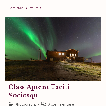
Torquent
Continuer La Lecture
Per
Conubia
Nostra
Class Aptent Taciti
Sociosqu
Post
Commentaires
Photography
0 commentaire