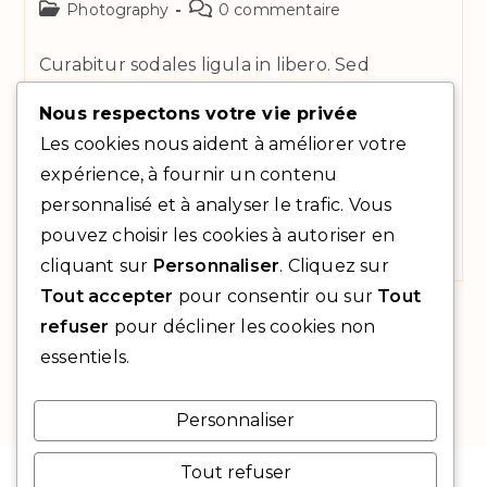
Post
Commentaires
Photography
0 commentaire
category:
de
la
Curabitur sodales ligula in libero. Sed
publication :
dignissim lacinia nunc. Curabitur tortor.
Nous respectons votre vie privée
Pellentesque nibh. Aenean quam. In
Les cookies nous aident à améliorer votre
scelerisque sem at dolor. Maecenas mattis.
Sed convallis tristique sem. Proin ut ligula
expérience, à fournir un contenu
vel…
personnalisé et à analyser le trafic. Vous
pouvez choisir les cookies à autoriser en
Interdum
Continuer La Lecture
cliquant sur
Personnaliser
. Cliquez sur
Magna
Augue
Tout accepter
pour consentir ou sur
Tout
Eget
1
2
refuser
pour décliner les cookies non
Aller à 
essentiels.
Personnaliser
Tout refuser