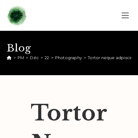
Blog
>
PM
>
Déc
>
22
>
Photography
>
Tortor neque adpiscing
Tortor